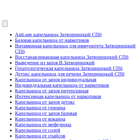
Anti-age капельница Затворницкий СПб
Базовая капельница от наркотиков
Витаминная капельница для иммунитета Затворницкий
СПб
Восстанавливающая капельница Затворницкий СПб
Выведение из запоя В.Затворницкий
Гепатологическая капельница Затворницкий СПб
Детокс капельница для печени Затворницкий СПб
Капельница от запоя индивидуальная
Индивидуальная капельница от наркотиков
Капельница от запоя интенсивная
Интенсивная капельница от наркотиков
Капельница от запоя детокс
Капельница от героина
Капельница от запоя базовая
Капельница от кокаина
Капельница от мефедрона
Капельница от солей
Капельница от спайсов