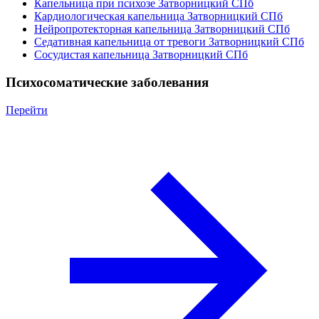
Капельница при психозе Затворницкий СПб
Кардиологическая капельница Затворницкий СПб
Нейропротекторная капельница Затворницкий СПб
Седативная капельница от тревоги Затворницкий СПб
Сосудистая капельница Затворницкий СПб
Психосоматические заболевания
Перейти