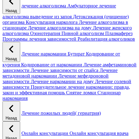
лечение алкоголизма
Амбулаторное лечение
Назад
алкоголизма
выведение из запоя
Детоксикация (очищение)
организма
Консультация нарколога
Лечение алкоголизма в
стационаре
Лечение алкоголизма на дому
Лечение женского
алкоголизма
Озонотерапия
Пивной алкоголизм
Плазмаферез
Программы лечения зависимостей
Реабилитация алкоголиков
Лечение наркомании
Бутират
Кодирование от
Назад
курения
Кодирование от наркомании
Лечение амфетаминовой
зависимости
Лечение зависимости от спайса
Лечение
метадоновой наркомании
Лечение мефедроновой
зависимости
Лечение наркомании на дому
Лечение солевой
зависимости
Принудительное лечение наркомании: правда,
закон и эффективная помощь
Снятие ломки
Стационар
наркомания
Лечение пожилых людей( гериатрия)
Назад
Онлайн консультации
Онлайн консультация врача
Назад