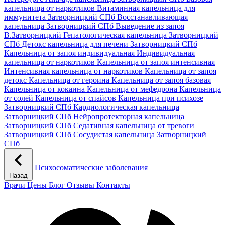
капельница от наркотиков
Витаминная капельница для
иммунитета Затворницкий СПб
Восстанавливающая
капельница Затворницкий СПб
Выведение из запоя
В.Затворницкий
Гепатологическая капельница Затворницкий
СПб
Детокс капельница для печени Затворницкий СПб
Капельница от запоя индивидуальная
Индивидуальная
капельница от наркотиков
Капельница от запоя интенсивная
Интенсивная капельница от наркотиков
Капельница от запоя
детокс
Капельница от героина
Капельница от запоя базовая
Капельница от кокаина
Капельница от мефедрона
Капельница
от солей
Капельница от спайсов
Капельница при психозе
Затворницкий СПб
Кардиологическая капельница
Затворницкий СПб
Нейропротекторная капельница
Затворницкий СПб
Седативная капельница от тревоги
Затворницкий СПб
Сосудистая капельница Затворницкий
СПб
Психосоматические заболевания
Назад
Врачи
Цены
Блог
Отзывы
Контакты