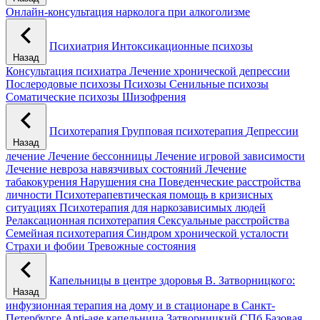
Онлайн-консультация нарколога при алкоголизме
Психиатрия
Интоксикационные психозы
Назад
Консультация психиатра
Лечение хронической депрессии
Послеродовые психозы
Психозы
Сенильные психозы
Соматические психозы
Шизофрения
Психотерапия
Групповая психотерапия
Депрессии
Назад
лечение
Лечение бессонницы
Лечение игровой зависимости
Лечение невроза навязчивых состояний
Лечение
табакокурения
Нарушения сна
Поведенческие расстройства
личности
Психотерапевтическая помощь в кризисных
ситуациях
Психотерапия для наркозависимых людей
Релаксационная психотерапия
Сексуальные расстройства
Семейная психотерапия
Синдром хронической усталости
Страхи и фобии
Тревожные состояния
Капельницы в центре здоровья В. Затворницкого:
Назад
инфузионная терапия на дому и в стационаре в Санкт-
Петербурге
Anti-age капельница Затворницкий СПб
Базовая