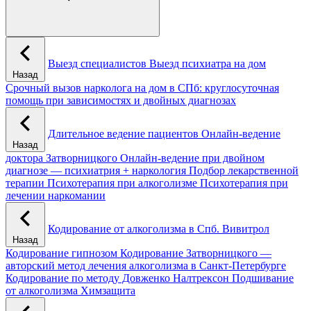
Выезд специалистов
Выезд психиатра на дом
Назад
Срочный вызов нарколога на дом в СПб: круглосуточная
помощь при зависимостях и двойных диагнозах
Длительное ведение пациентов
Онлайн-ведение
Назад
доктора Затворницкого
Онлайн‑ведение при двойном
диагнозе — психиатрия + наркология
Подбор лекарственной
терапии
Психотерапия при алкоголизме
Психотерапия при
лечении наркомании
Кодирование от алкоголизма в Спб.
Вивитрол
Назад
Кодирование гипнозом
Кодирование Затворницкого —
авторский метод лечения алкоголизма в Санкт‑Петербурге
Кодирование по методу Довженко
Налтрексон
Подшивание
от алкоголизма
Химзащита