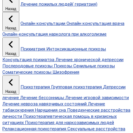
Лечение пожилых людей( гериатрия)
Назад
Онлайн консультации
Онлайн консультация врача
Назад
Онлайн-консультация нарколога при алкоголизме
Психиатрия
Интоксикационные психозы
Назад
Консультация психиатра
Лечение хронической депрессии
Послеродовые психозы
Психозы
Сенильные психозы
Соматические психозы
Шизофрения
Психотерапия
Групповая психотерапия
Депрессии
Назад
лечение
Лечение бессонницы
Лечение игровой зависимости
Лечение невроза навязчивых состояний
Лечение
табакокурения
Нарушения сна
Поведенческие расстройства
личности
Психотерапевтическая помощь в кризисных
ситуациях
Психотерапия для наркозависимых людей
Релаксационная психотерапия
Сексуальные расстройства