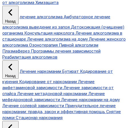
от алкоголизма
Химзащита
лечение алкоголизма
Амбулаторное лечение
Назад
алкоголизма
выведение из запоя
Детоксикация (очищение)
организма
Консультация нарколога
Лечение алкоголизма в
стационаре
Лечение алкоголизма на дому
Лечение женского
алкоголизма
Озонотерапия
Пивной алкоголизм
Плазмаферез
Программы лечения зависимостей
Реабилитация алкоголиков
Лечение наркомании
Бутират
Кодирование от
Назад
курения
Кодирование от наркомании
Лечение
амфетаминовой зависимости
Лечение зависимости от
спайса
Лечение метадоновой наркомании
Лечение
мефедроновой зависимости
Лечение наркомании на дому
Лечение солевой зависимости
Принудительное лечение
наркомании: правда, закон и эффективная помощь
Снятие
ломки
Стационар наркомания