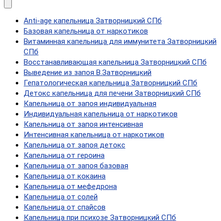
Anti-age капельница Затворницкий СПб
Базовая капельница от наркотиков
Витаминная капельница для иммунитета Затворницкий
СПб
Восстанавливающая капельница Затворницкий СПб
Выведение из запоя В.Затворницкий
Гепатологическая капельница Затворницкий СПб
Детокс капельница для печени Затворницкий СПб
Капельница от запоя индивидуальная
Индивидуальная капельница от наркотиков
Капельница от запоя интенсивная
Интенсивная капельница от наркотиков
Капельница от запоя детокс
Капельница от героина
Капельница от запоя базовая
Капельница от кокаина
Капельница от мефедрона
Капельница от солей
Капельница от спайсов
Капельница при психозе Затворницкий СПб