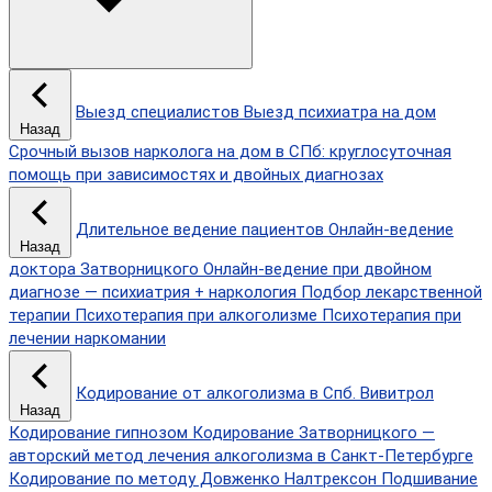
Выезд специалистов
Выезд психиатра на дом
Назад
Срочный вызов нарколога на дом в СПб: круглосуточная
помощь при зависимостях и двойных диагнозах
Длительное ведение пациентов
Онлайн-ведение
Назад
доктора Затворницкого
Онлайн‑ведение при двойном
диагнозе — психиатрия + наркология
Подбор лекарственной
терапии
Психотерапия при алкоголизме
Психотерапия при
лечении наркомании
Кодирование от алкоголизма в Спб.
Вивитрол
Назад
Кодирование гипнозом
Кодирование Затворницкого —
авторский метод лечения алкоголизма в Санкт‑Петербурге
Кодирование по методу Довженко
Налтрексон
Подшивание