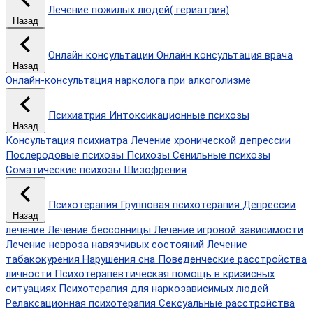
Лечение пожилых людей( гериатрия)
Назад
Онлайн консультации
Онлайн консультация врача
Назад
Онлайн-консультация нарколога при алкоголизме
Психиатрия
Интоксикационные психозы
Назад
Консультация психиатра
Лечение хронической депрессии
Послеродовые психозы
Психозы
Сенильные психозы
Соматические психозы
Шизофрения
Психотерапия
Групповая психотерапия
Депрессии
Назад
лечение
Лечение бессонницы
Лечение игровой зависимости
Лечение невроза навязчивых состояний
Лечение
табакокурения
Нарушения сна
Поведенческие расстройства
личности
Психотерапевтическая помощь в кризисных
ситуациях
Психотерапия для наркозависимых людей
Релаксационная психотерапия
Сексуальные расстройства