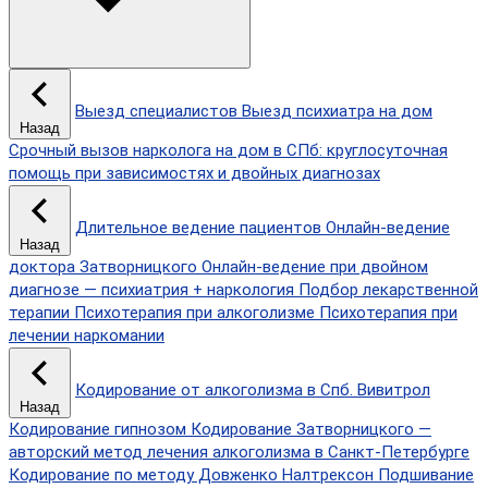
Выезд специалистов
Выезд психиатра на дом
Назад
Срочный вызов нарколога на дом в СПб: круглосуточная
помощь при зависимостях и двойных диагнозах
Длительное ведение пациентов
Онлайн-ведение
Назад
доктора Затворницкого
Онлайн‑ведение при двойном
диагнозе — психиатрия + наркология
Подбор лекарственной
терапии
Психотерапия при алкоголизме
Психотерапия при
лечении наркомании
Кодирование от алкоголизма в Спб.
Вивитрол
Назад
Кодирование гипнозом
Кодирование Затворницкого —
авторский метод лечения алкоголизма в Санкт‑Петербурге
Кодирование по методу Довженко
Налтрексон
Подшивание