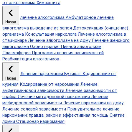
от алкоголизма
Химзащита
лечение алкоголизма
Амбулаторное лечение
Назад
алкоголизма
выведение из запоя
Детоксикация (очищение)
организма
Консультация нарколога
Лечение алкоголизма в
стационаре
Лечение алкоголизма на дому
Лечение женского
алкоголизма
Озонотерапия
Пивной алкоголизм
Плазмаферез
Программы лечения зависимостей
Реабилитация алкоголиков
Лечение наркомании
Бутират
Кодирование от
Назад
курения
Кодирование от наркомании
Лечение
амфетаминовой зависимости
Лечение зависимости от
спайса
Лечение метадоновой наркомании
Лечение
мефедроновой зависимости
Лечение наркомании на дому
Лечение солевой зависимости
Принудительное лечение
наркомании: правда, закон и эффективная помощь
Снятие
ломки
Стационар наркомания