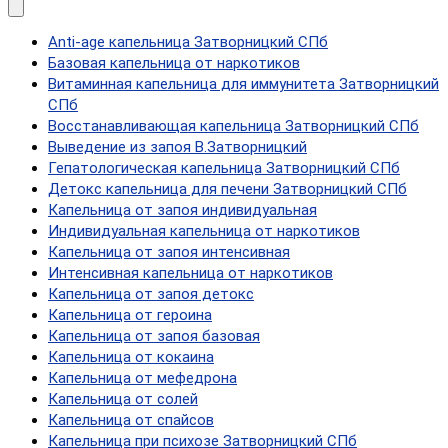
Anti-age капельница Затворницкий СПб
Базовая капельница от наркотиков
Витаминная капельница для иммунитета Затворницкий
СПб
Восстанавливающая капельница Затворницкий СПб
Выведение из запоя В.Затворницкий
Гепатологическая капельница Затворницкий СПб
Детокс капельница для печени Затворницкий СПб
Капельница от запоя индивидуальная
Индивидуальная капельница от наркотиков
Капельница от запоя интенсивная
Интенсивная капельница от наркотиков
Капельница от запоя детокс
Капельница от героина
Капельница от запоя базовая
Капельница от кокаина
Капельница от мефедрона
Капельница от солей
Капельница от спайсов
Капельница при психозе Затворницкий СПб