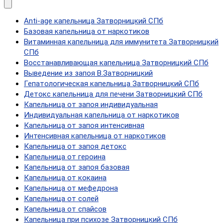
Anti-age капельница Затворницкий СПб
Базовая капельница от наркотиков
Витаминная капельница для иммунитета Затворницкий
СПб
Восстанавливающая капельница Затворницкий СПб
Выведение из запоя В.Затворницкий
Гепатологическая капельница Затворницкий СПб
Детокс капельница для печени Затворницкий СПб
Капельница от запоя индивидуальная
Индивидуальная капельница от наркотиков
Капельница от запоя интенсивная
Интенсивная капельница от наркотиков
Капельница от запоя детокс
Капельница от героина
Капельница от запоя базовая
Капельница от кокаина
Капельница от мефедрона
Капельница от солей
Капельница от спайсов
Капельница при психозе Затворницкий СПб