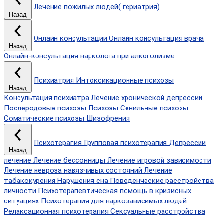
Лечение пожилых людей( гериатрия)
Назад
Онлайн консультации
Онлайн консультация врача
Назад
Онлайн-консультация нарколога при алкоголизме
Психиатрия
Интоксикационные психозы
Назад
Консультация психиатра
Лечение хронической депрессии
Послеродовые психозы
Психозы
Сенильные психозы
Соматические психозы
Шизофрения
Психотерапия
Групповая психотерапия
Депрессии
Назад
лечение
Лечение бессонницы
Лечение игровой зависимости
Лечение невроза навязчивых состояний
Лечение
табакокурения
Нарушения сна
Поведенческие расстройства
личности
Психотерапевтическая помощь в кризисных
ситуациях
Психотерапия для наркозависимых людей
Релаксационная психотерапия
Сексуальные расстройства