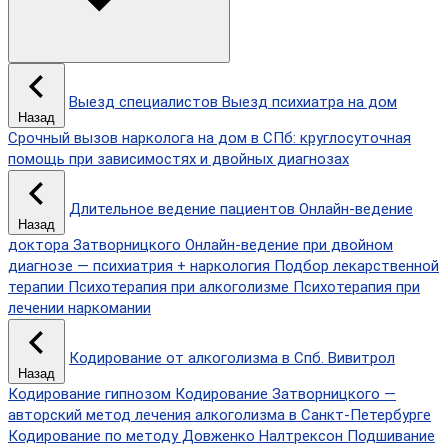
Выезд специалистов
Выезд психиатра на дом
Назад
Срочный вызов нарколога на дом в СПб: круглосуточная
помощь при зависимостях и двойных диагнозах
Длительное ведение пациентов
Онлайн-ведение
Назад
доктора Затворницкого
Онлайн‑ведение при двойном
диагнозе — психиатрия + наркология
Подбор лекарственной
терапии
Психотерапия при алкоголизме
Психотерапия при
лечении наркомании
Кодирование от алкоголизма в Спб.
Вивитрол
Назад
Кодирование гипнозом
Кодирование Затворницкого —
авторский метод лечения алкоголизма в Санкт‑Петербурге
Кодирование по методу Довженко
Налтрексон
Подшивание