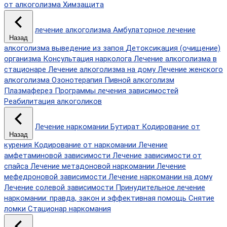
от алкоголизма
Химзащита
лечение алкоголизма
Амбулаторное лечение
Назад
алкоголизма
выведение из запоя
Детоксикация (очищение)
организма
Консультация нарколога
Лечение алкоголизма в
стационаре
Лечение алкоголизма на дому
Лечение женского
алкоголизма
Озонотерапия
Пивной алкоголизм
Плазмаферез
Программы лечения зависимостей
Реабилитация алкоголиков
Лечение наркомании
Бутират
Кодирование от
Назад
курения
Кодирование от наркомании
Лечение
амфетаминовой зависимости
Лечение зависимости от
спайса
Лечение метадоновой наркомании
Лечение
мефедроновой зависимости
Лечение наркомании на дому
Лечение солевой зависимости
Принудительное лечение
наркомании: правда, закон и эффективная помощь
Снятие
ломки
Стационар наркомания