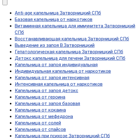
Anti-age капельница Затворницкий СПб
Базовая капельница от наркотиков
Витаминная капельница для иммунитета Затворницкий
СПб
Восстанавливающая капельница Затворницкий СПб
Выведение из запоя В.Затворницкий
Гепатологическая капельница Затворницкий СПб
Детокс капельница для печени Затворницкий СПб
Капельница от запоя индивидуальная
Индивидуальная капельница от наркотиков
Капельница от запоя интенсивная
Интенсивная капельница от наркотиков
Капельница от запоя детокс
Капельница от героина
Капельница от запоя базовая
Капельница от кокаина
Капельница от мефедрона
Капельница от солей
Капельница от спайсов
Капельница при психозе Затворницкий СПб