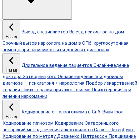
Выезд специалистов
Выезд психиатра на дом
Назад
Срочный вызов нарколога на дом в СПб: круглосуточная
помощь при зависимостях и двойных диагнозах
Длительное ведение пациентов
Онлайн-ведение
Назад
доктора Затворницкого
Онлайн‑ведение при двойном
диагнозе — психиатрия + наркология
Подбор лекарственной
терапии
Психотерапия при алкоголизме
Психотерапия при
лечении наркомании
Кодирование от алкоголизма в Спб.
Вивитрол
Назад
Кодирование гипнозом
Кодирование Затворницкого —
авторский метод лечения алкоголизма в Санкт‑Петербурге
Кодирование по методу Довженко
Налтрексон
Подшивание