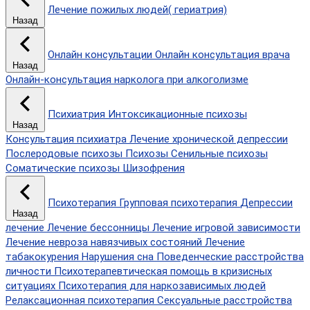
Лечение пожилых людей( гериатрия)
Назад
Онлайн консультации
Онлайн консультация врача
Назад
Онлайн-консультация нарколога при алкоголизме
Психиатрия
Интоксикационные психозы
Назад
Консультация психиатра
Лечение хронической депрессии
Послеродовые психозы
Психозы
Сенильные психозы
Соматические психозы
Шизофрения
Психотерапия
Групповая психотерапия
Депрессии
Назад
лечение
Лечение бессонницы
Лечение игровой зависимости
Лечение невроза навязчивых состояний
Лечение
табакокурения
Нарушения сна
Поведенческие расстройства
личности
Психотерапевтическая помощь в кризисных
ситуациях
Психотерапия для наркозависимых людей
Релаксационная психотерапия
Сексуальные расстройства