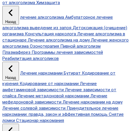
от алкоголизма
Химзащита
лечение алкоголизма
Амбулаторное лечение
Назад
алкоголизма
выведение из запоя
Детоксикация (очищение)
организма
Консультация нарколога
Лечение алкоголизма в
стационаре
Лечение алкоголизма на дому
Лечение женского
алкоголизма
Озонотерапия
Пивной алкоголизм
Плазмаферез
Программы лечения зависимостей
Реабилитация алкоголиков
Лечение наркомании
Бутират
Кодирование от
Назад
курения
Кодирование от наркомании
Лечение
амфетаминовой зависимости
Лечение зависимости от
спайса
Лечение метадоновой наркомании
Лечение
мефедроновой зависимости
Лечение наркомании на дому
Лечение солевой зависимости
Принудительное лечение
наркомании: правда, закон и эффективная помощь
Снятие
ломки
Стационар наркомания