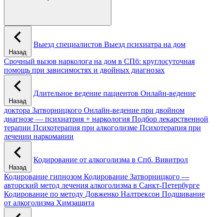
Выезд специалистов
Выезд психиатра на дом
Назад
Срочный вызов нарколога на дом в СПб: круглосуточная
помощь при зависимостях и двойных диагнозах
Длительное ведение пациентов
Онлайн-ведение
Назад
доктора Затворницкого
Онлайн‑ведение при двойном
диагнозе — психиатрия + наркология
Подбор лекарственной
терапии
Психотерапия при алкоголизме
Психотерапия при
лечении наркомании
Кодирование от алкоголизма в Спб.
Вивитрол
Назад
Кодирование гипнозом
Кодирование Затворницкого —
авторский метод лечения алкоголизма в Санкт‑Петербурге
Кодирование по методу Довженко
Налтрексон
Подшивание
от алкоголизма
Химзащита