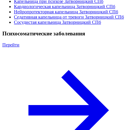
Капельница при психозе Затворницкий СПб
Кардиологическая капельница Затворницкий СПб
Нейропротекторная капельница Затворницкий СПб
Седативная капельница от тревоги Затворницкий СПб
Сосудистая капельница Затворницкий СПб
Психосоматические заболевания
Перейти