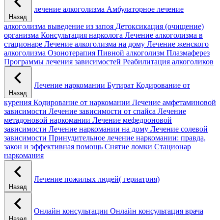
лечение алкоголизма
Амбулаторное лечение
Назад
алкоголизма
выведение из запоя
Детоксикация (очищение)
организма
Консультация нарколога
Лечение алкоголизма в
стационаре
Лечение алкоголизма на дому
Лечение женского
алкоголизма
Озонотерапия
Пивной алкоголизм
Плазмаферез
Программы лечения зависимостей
Реабилитация алкоголиков
Лечение наркомании
Бутират
Кодирование от
Назад
курения
Кодирование от наркомании
Лечение амфетаминовой
зависимости
Лечение зависимости от спайса
Лечение
метадоновой наркомании
Лечение мефедроновой
зависимости
Лечение наркомании на дому
Лечение солевой
зависимости
Принудительное лечение наркомании: правда,
закон и эффективная помощь
Снятие ломки
Стационар
наркомания
Лечение пожилых людей( гериатрия)
Назад
Онлайн консультации
Онлайн консультация врача
Назад