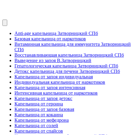
Anti-age капельница Затворницкий СПб
Базовая капельница от наркотиков
Витаминная капельница для иммунитета Затворницкий
СПб
Восстанавливающая капельница Затворницкий СПб
Выведение из запоя В.Затворницкий
Гепатологическая капельница Затворницкий СПб
Детокс капельница для печени Затворницкий СПб
Капельница от запоя индивидуальная
Индивидуальная капельница от наркотиков
Капельница от запоя интенсивная
Интенсивная капельница от наркотиков
Капельница от запоя детокс
Капельница от героина
Капельница от запоя базовая
Капельница от кокаина
Капельница от мефедрона
Капельница от солей
Капельница от спайсов