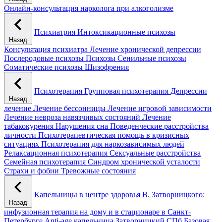
Онлайн-консультация нарколога при алкоголизме
Психиатрия
Интоксикационные психозы
Назад
Консультация психиатра
Лечение хронической депрессии
Послеродовые психозы
Психозы
Сенильные психозы
Соматические психозы
Шизофрения
Психотерапия
Групповая психотерапия
Депрессии
Назад
лечение
Лечение бессонницы
Лечение игровой зависимости
Лечение невроза навязчивых состояний
Лечение
табакокурения
Нарушения сна
Поведенческие расстройства
личности
Психотерапевтическая помощь в кризисных
ситуациях
Психотерапия для наркозависимых людей
Релаксационная психотерапия
Сексуальные расстройства
Семейная психотерапия
Синдром хронической усталости
Страхи и фобии
Тревожные состояния
Капельницы в центре здоровья В. Затворницкого:
Назад
инфузионная терапия на дому и в стационаре в Санкт-
Петербурге
Anti-age капельница Затворницкий СПб
Базовая