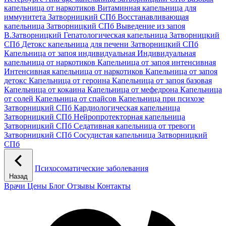
капельница от наркотиков
Витаминная капельница для
иммунитета Затворницкий СПб
Восстанавливающая
капельница Затворницкий СПб
Выведение из запоя
В.Затворницкий
Гепатологическая капельница Затворницкий
СПб
Детокс капельница для печени Затворницкий СПб
Капельница от запоя индивидуальная
Индивидуальная
капельница от наркотиков
Капельница от запоя интенсивная
Интенсивная капельница от наркотиков
Капельница от запоя
детокс
Капельница от героина
Капельница от запоя базовая
Капельница от кокаина
Капельница от мефедрона
Капельница
от солей
Капельница от спайсов
Капельница при психозе
Затворницкий СПб
Кардиологическая капельница
Затворницкий СПб
Нейропротекторная капельница
Затворницкий СПб
Седативная капельница от тревоги
Затворницкий СПб
Сосудистая капельница Затворницкий
СПб
Психосоматические заболевания
Назад
Врачи
Цены
Блог
Отзывы
Контакты