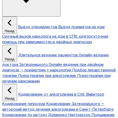
Выезд специалистов
Выезд психиатра на дом
Назад
Срочный вызов нарколога на дом в СПб: круглосуточная
помощь при зависимостях и двойных диагнозах
Длительное ведение пациентов
Онлайн-ведение
Назад
доктора Затворницкого
Онлайн‑ведение при двойном
диагнозе — психиатрия + наркология
Подбор лекарственной
терапии
Психотерапия при алкоголизме
Психотерапия при
лечении наркомании
Кодирование от алкоголизма в Спб.
Вивитрол
Назад
Кодирование гипнозом
Кодирование Затворницкого —
авторский метод лечения алкоголизма в Санкт‑Петербурге
Кодирование по методу Довженко
Налтрексон
Подшивание