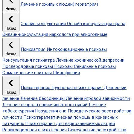
Лечение пожилых людей( гериатрия)
Назад
Онлайн консультации
Онлайн консультация врача
Назад
Онлайн-консультация нарколога при алкоголизме
Психиатрия
Интоксикационные психозы
Назад
Консультация психиатра
Лечение хронической депрессии
Послеродовые психозы
Психозы
Сенильные психозы
Соматические психозы
Шизофрения
Психотерапия
Групповая психотерапия
Депрессии
Назад
лечение
Лечение бессонницы
Лечение игровой зависимости
Лечение невроза навязчивых состояний
Лечение
табакокурения
Нарушения сна
Поведенческие расстройства
личности
Психотерапевтическая помощь в кризисных
ситуациях
Психотерапия для наркозависимых людей
Релаксационная психотерапия
Сексуальные расстройства