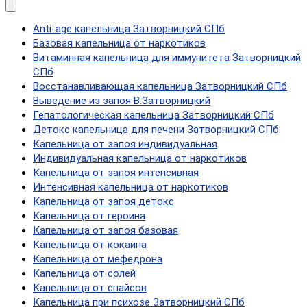
Anti-age капельница Затворницкий СПб
Базовая капельница от наркотиков
Витаминная капельница для иммунитета Затворницкий
СПб
Восстанавливающая капельница Затворницкий СПб
Выведение из запоя В.Затворницкий
Гепатологическая капельница Затворницкий СПб
Детокс капельница для печени Затворницкий СПб
Капельница от запоя индивидуальная
Индивидуальная капельница от наркотиков
Капельница от запоя интенсивная
Интенсивная капельница от наркотиков
Капельница от запоя детокс
Капельница от героина
Капельница от запоя базовая
Капельница от кокаина
Капельница от мефедрона
Капельница от солей
Капельница от спайсов
Капельница при психозе Затворницкий СПб