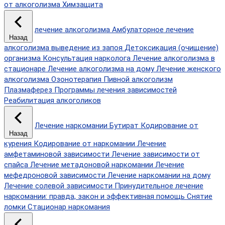
от алкоголизма
Химзащита
лечение алкоголизма
Амбулаторное лечение
Назад
алкоголизма
выведение из запоя
Детоксикация (очищение)
организма
Консультация нарколога
Лечение алкоголизма в
стационаре
Лечение алкоголизма на дому
Лечение женского
алкоголизма
Озонотерапия
Пивной алкоголизм
Плазмаферез
Программы лечения зависимостей
Реабилитация алкоголиков
Лечение наркомании
Бутират
Кодирование от
Назад
курения
Кодирование от наркомании
Лечение
амфетаминовой зависимости
Лечение зависимости от
спайса
Лечение метадоновой наркомании
Лечение
мефедроновой зависимости
Лечение наркомании на дому
Лечение солевой зависимости
Принудительное лечение
наркомании: правда, закон и эффективная помощь
Снятие
ломки
Стационар наркомания