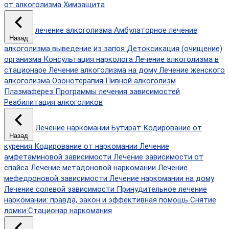
от алкоголизма
Химзащита
лечение алкоголизма
Амбулаторное лечение
Назад
алкоголизма
выведение из запоя
Детоксикация (очищение)
организма
Консультация нарколога
Лечение алкоголизма в
стационаре
Лечение алкоголизма на дому
Лечение женского
алкоголизма
Озонотерапия
Пивной алкоголизм
Плазмаферез
Программы лечения зависимостей
Реабилитация алкоголиков
Лечение наркомании
Бутират
Кодирование от
Назад
курения
Кодирование от наркомании
Лечение
амфетаминовой зависимости
Лечение зависимости от
спайса
Лечение метадоновой наркомании
Лечение
мефедроновой зависимости
Лечение наркомании на дому
Лечение солевой зависимости
Принудительное лечение
наркомании: правда, закон и эффективная помощь
Снятие
ломки
Стационар наркомания