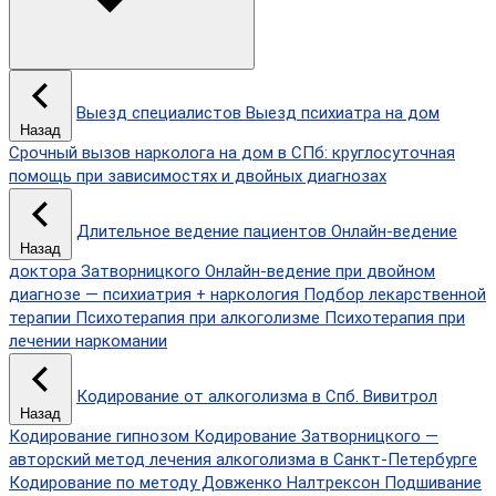
Выезд специалистов
Выезд психиатра на дом
Назад
Срочный вызов нарколога на дом в СПб: круглосуточная
помощь при зависимостях и двойных диагнозах
Длительное ведение пациентов
Онлайн-ведение
Назад
доктора Затворницкого
Онлайн‑ведение при двойном
диагнозе — психиатрия + наркология
Подбор лекарственной
терапии
Психотерапия при алкоголизме
Психотерапия при
лечении наркомании
Кодирование от алкоголизма в Спб.
Вивитрол
Назад
Кодирование гипнозом
Кодирование Затворницкого —
авторский метод лечения алкоголизма в Санкт‑Петербурге
Кодирование по методу Довженко
Налтрексон
Подшивание