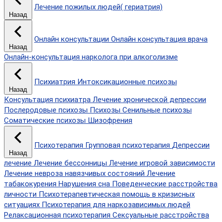
Лечение пожилых людей( гериатрия)
Назад
Онлайн консультации
Онлайн консультация врача
Назад
Онлайн-консультация нарколога при алкоголизме
Психиатрия
Интоксикационные психозы
Назад
Консультация психиатра
Лечение хронической депрессии
Послеродовые психозы
Психозы
Сенильные психозы
Соматические психозы
Шизофрения
Психотерапия
Групповая психотерапия
Депрессии
Назад
лечение
Лечение бессонницы
Лечение игровой зависимости
Лечение невроза навязчивых состояний
Лечение
табакокурения
Нарушения сна
Поведенческие расстройства
личности
Психотерапевтическая помощь в кризисных
ситуациях
Психотерапия для наркозависимых людей
Релаксационная психотерапия
Сексуальные расстройства