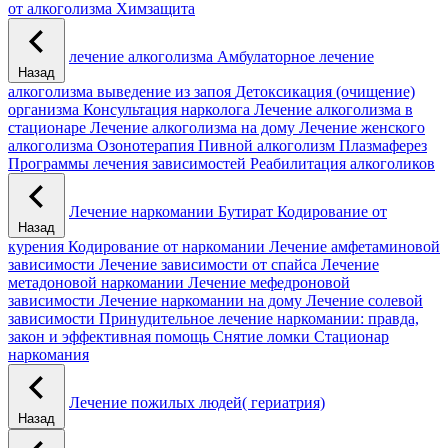
от алкоголизма
Химзащита
лечение алкоголизма
Амбулаторное лечение
Назад
алкоголизма
выведение из запоя
Детоксикация (очищение)
организма
Консультация нарколога
Лечение алкоголизма в
стационаре
Лечение алкоголизма на дому
Лечение женского
алкоголизма
Озонотерапия
Пивной алкоголизм
Плазмаферез
Программы лечения зависимостей
Реабилитация алкоголиков
Лечение наркомании
Бутират
Кодирование от
Назад
курения
Кодирование от наркомании
Лечение амфетаминовой
зависимости
Лечение зависимости от спайса
Лечение
метадоновой наркомании
Лечение мефедроновой
зависимости
Лечение наркомании на дому
Лечение солевой
зависимости
Принудительное лечение наркомании: правда,
закон и эффективная помощь
Снятие ломки
Стационар
наркомания
Лечение пожилых людей( гериатрия)
Назад