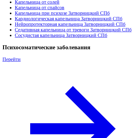
Капельница от солей
Капельница от спайсов
Капельница при психозе Затворницкий СПб
Кардиологическая капельница Затворницкий СПб
Нейропротекторная капельница Затворницкий СПб
Седативная капельница от тревоги Затворницкий СПб
Сосудистая капельница Затворницкий СПб
Психосоматические заболевания
Перейти