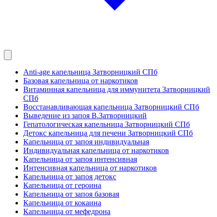
Anti-age капельница Затворницкий СПб
Базовая капельница от наркотиков
Витаминная капельница для иммунитета Затворницкий
СПб
Восстанавливающая капельница Затворницкий СПб
Выведение из запоя В.Затворницкий
Гепатологическая капельница Затворницкий СПб
Детокс капельница для печени Затворницкий СПб
Капельница от запоя индивидуальная
Индивидуальная капельница от наркотиков
Капельница от запоя интенсивная
Интенсивная капельница от наркотиков
Капельница от запоя детокс
Капельница от героина
Капельница от запоя базовая
Капельница от кокаина
Капельница от мефедрона