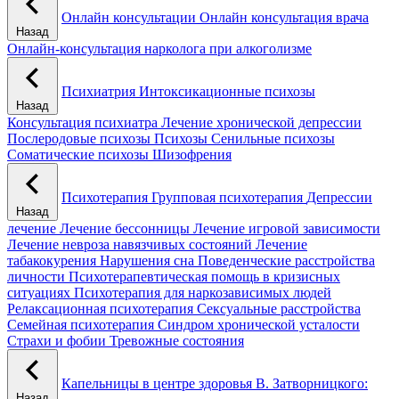
Онлайн консультации
Онлайн консультация врача
Назад
Онлайн-консультация нарколога при алкоголизме
Психиатрия
Интоксикационные психозы
Назад
Консультация психиатра
Лечение хронической депрессии
Послеродовые психозы
Психозы
Сенильные психозы
Соматические психозы
Шизофрения
Психотерапия
Групповая психотерапия
Депрессии
Назад
лечение
Лечение бессонницы
Лечение игровой зависимости
Лечение невроза навязчивых состояний
Лечение
табакокурения
Нарушения сна
Поведенческие расстройства
личности
Психотерапевтическая помощь в кризисных
ситуациях
Психотерапия для наркозависимых людей
Релаксационная психотерапия
Сексуальные расстройства
Семейная психотерапия
Синдром хронической усталости
Страхи и фобии
Тревожные состояния
Капельницы в центре здоровья В. Затворницкого:
Назад