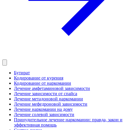
Бутират
Кодирование от курения
Кодирование от наркомании
Лечение амфетаминовой зависимости
Лечение зависимости от спайса
Лечение метадоновой наркомании
Лечение мефедроновой зависимости
Лечение наркомании на дому
Лечение солевой зависимости
Принудительное лечение наркомании: правда, закон и
эффективная помощь