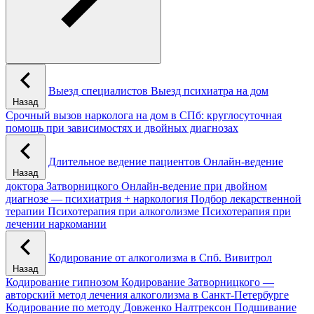
Выезд специалистов
Выезд психиатра на дом
Назад
Срочный вызов нарколога на дом в СПб: круглосуточная
помощь при зависимостях и двойных диагнозах
Длительное ведение пациентов
Онлайн-ведение
Назад
доктора Затворницкого
Онлайн‑ведение при двойном
диагнозе — психиатрия + наркология
Подбор лекарственной
терапии
Психотерапия при алкоголизме
Психотерапия при
лечении наркомании
Кодирование от алкоголизма в Спб.
Вивитрол
Назад
Кодирование гипнозом
Кодирование Затворницкого —
авторский метод лечения алкоголизма в Санкт‑Петербурге
Кодирование по методу Довженко
Налтрексон
Подшивание