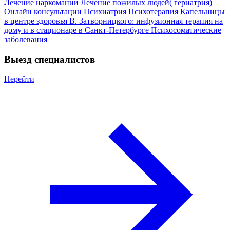
Лечение наркомании
Лечение пожилых людей( гериатрия)
Онлайн консультации
Психиатрия
Психотерапия
Капельницы
в центре здоровья В. Затворницкого: инфузионная терапия на
дому и в стационаре в Санкт-Петербурге
Психосоматические
заболевания
Выезд специалистов
Перейти