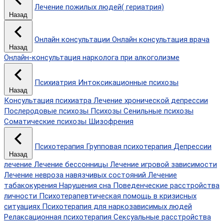
Лечение пожилых людей( гериатрия)
Назад
Онлайн консультации
Онлайн консультация врача
Назад
Онлайн-консультация нарколога при алкоголизме
Психиатрия
Интоксикационные психозы
Назад
Консультация психиатра
Лечение хронической депрессии
Послеродовые психозы
Психозы
Сенильные психозы
Соматические психозы
Шизофрения
Психотерапия
Групповая психотерапия
Депрессии
Назад
лечение
Лечение бессонницы
Лечение игровой зависимости
Лечение невроза навязчивых состояний
Лечение
табакокурения
Нарушения сна
Поведенческие расстройства
личности
Психотерапевтическая помощь в кризисных
ситуациях
Психотерапия для наркозависимых людей
Релаксационная психотерапия
Сексуальные расстройства