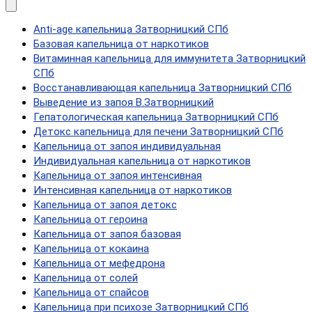
Anti-age капельница Затворницкий СПб
Базовая капельница от наркотиков
Витаминная капельница для иммунитета Затворницкий
СПб
Восстанавливающая капельница Затворницкий СПб
Выведение из запоя В.Затворницкий
Гепатологическая капельница Затворницкий СПб
Детокс капельница для печени Затворницкий СПб
Капельница от запоя индивидуальная
Индивидуальная капельница от наркотиков
Капельница от запоя интенсивная
Интенсивная капельница от наркотиков
Капельница от запоя детокс
Капельница от героина
Капельница от запоя базовая
Капельница от кокаина
Капельница от мефедрона
Капельница от солей
Капельница от спайсов
Капельница при психозе Затворницкий СПб