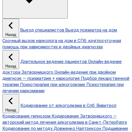
Выезд специалистов
Выезд психиатра на дом
Назад
Срочный вызов нарколога на дом в СПб: круглосуточная
помощь при зависимостях и двойных диагнозах
Длительное ведение пациентов
Онлайн-ведение
Назад
доктора Затворницкого
Онлайн‑ведение при двойном
диагнозе — психиатрия + наркология
Подбор лекарственной
терапии
Психотерапия при алкоголизме
Психотерапия при
лечении наркомании
Кодирование от алкоголизма в Спб.
Вивитрол
Назад
Кодирование гипнозом
Кодирование Затворницкого —
авторский метод лечения алкоголизма в Санкт‑Петербурге
Кодирование по методу Довженко
Налтрексон
Подшивание