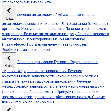
от алкоголизма
Химзащита
лечение алкоголизма
Амбулаторное лечение
Назад
алкоголизма
выведение из запоя
Детоксикация (очищение)
организма
Консультация нарколога
Лечение алкоголизма в
стационаре
Лечение алкоголизма на дому
Лечение женского
алкоголизма
Озонотерапия
Пивной алкоголизм
Плазмаферез
Программы лечения зависимостей
Реабилитация алкоголиков
Лечение наркомании
Бутират
Кодирование от
Назад
курения
Кодирование от наркомании
Лечение
амфетаминовой зависимости
Лечение зависимости от
спайса
Лечение метадоновой наркомании
Лечение
мефедроновой зависимости
Лечение наркомании на дому
Лечение солевой зависимости
Принудительное лечение
наркомании: правда, закон и эффективная помощь
Снятие
ломки
Стационар наркомания