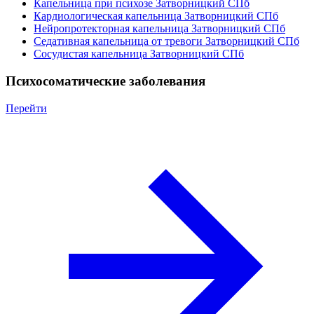
Капельница при психозе Затворницкий СПб
Кардиологическая капельница Затворницкий СПб
Нейропротекторная капельница Затворницкий СПб
Седативная капельница от тревоги Затворницкий СПб
Сосудистая капельница Затворницкий СПб
Психосоматические заболевания
Перейти