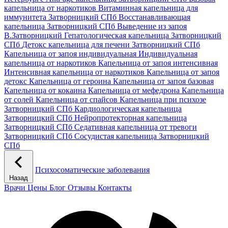
капельница от наркотиков
Витаминная капельница для
иммунитета Затворницкий СПб
Восстанавливающая
капельница Затворницкий СПб
Выведение из запоя
В.Затворницкий
Гепатологическая капельница Затворницкий
СПб
Детокс капельница для печени Затворницкий СПб
Капельница от запоя индивидуальная
Индивидуальная
капельница от наркотиков
Капельница от запоя интенсивная
Интенсивная капельница от наркотиков
Капельница от запоя
детокс
Капельница от героина
Капельница от запоя базовая
Капельница от кокаина
Капельница от мефедрона
Капельница
от солей
Капельница от спайсов
Капельница при психозе
Затворницкий СПб
Кардиологическая капельница
Затворницкий СПб
Нейропротекторная капельница
Затворницкий СПб
Седативная капельница от тревоги
Затворницкий СПб
Сосудистая капельница Затворницкий
СПб
Психосоматические заболевания
Назад
Врачи
Цены
Блог
Отзывы
Контакты