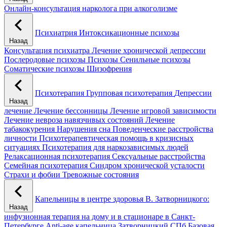
Онлайн-консультация нарколога при алкоголизме
Психиатрия
Интоксикационные психозы
Назад
Консультация психиатра
Лечение хронической депрессии
Послеродовые психозы
Психозы
Сенильные психозы
Соматические психозы
Шизофрения
Психотерапия
Групповая психотерапия
Депрессии
Назад
лечение
Лечение бессонницы
Лечение игровой зависимости
Лечение невроза навязчивых состояний
Лечение
табакокурения
Нарушения сна
Поведенческие расстройства
личности
Психотерапевтическая помощь в кризисных
ситуациях
Психотерапия для наркозависимых людей
Релаксационная психотерапия
Сексуальные расстройства
Семейная психотерапия
Синдром хронической усталости
Страхи и фобии
Тревожные состояния
Капельницы в центре здоровья В. Затворницкого:
Назад
инфузионная терапия на дому и в стационаре в Санкт-
Петербурге
Anti-age капельница Затворницкий СПб
Базовая