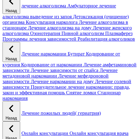
лечение алкоголизма
Амбулаторное лечение
Назад
алкоголизма
выведение из запоя
Детоксикация (очищение)
организма
Консультация нарколога
Лечение алкоголизма в
стационаре
Лечение алкоголизма на дому
Лечение женского
алкоголизма
Озонотерапия
Пивной алкоголизм
Плазмаферез
Программы лечения зависимостей
Реабилитация алкоголиков
Лечение наркомании
Бутират
Кодирование от
Назад
курения
Кодирование от наркомании
Лечение амфетаминовой
зависимости
Лечение зависимости от спайса
Лечение
метадоновой наркомании
Лечение мефедроновой
зависимости
Лечение наркомании на дому
Лечение солевой
зависимости
Принудительное лечение наркомании: правда,
закон и эффективная помощь
Снятие ломки
Стационар
наркомания
Лечение пожилых людей( гериатрия)
Назад
Онлайн консультации
Онлайн консультация врача
Назад