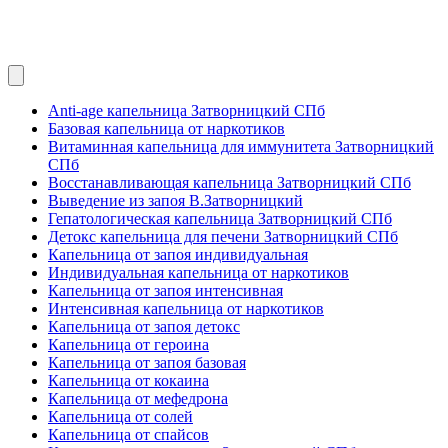
Anti-age капельница Затворницкий СПб
Базовая капельница от наркотиков
Витаминная капельница для иммунитета Затворницкий
СПб
Восстанавливающая капельница Затворницкий СПб
Выведение из запоя В.Затворницкий
Гепатологическая капельница Затворницкий СПб
Детокс капельница для печени Затворницкий СПб
Капельница от запоя индивидуальная
Индивидуальная капельница от наркотиков
Капельница от запоя интенсивная
Интенсивная капельница от наркотиков
Капельница от запоя детокс
Капельница от героина
Капельница от запоя базовая
Капельница от кокаина
Капельница от мефедрона
Капельница от солей
Капельница от спайсов