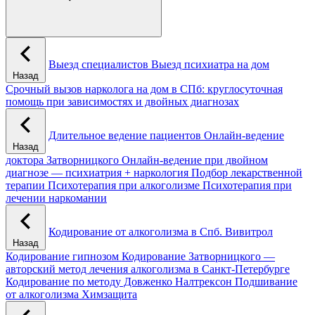
Выезд специалистов
Выезд психиатра на дом
Назад
Срочный вызов нарколога на дом в СПб: круглосуточная
помощь при зависимостях и двойных диагнозах
Длительное ведение пациентов
Онлайн-ведение
Назад
доктора Затворницкого
Онлайн‑ведение при двойном
диагнозе — психиатрия + наркология
Подбор лекарственной
терапии
Психотерапия при алкоголизме
Психотерапия при
лечении наркомании
Кодирование от алкоголизма в Спб.
Вивитрол
Назад
Кодирование гипнозом
Кодирование Затворницкого —
авторский метод лечения алкоголизма в Санкт‑Петербурге
Кодирование по методу Довженко
Налтрексон
Подшивание
от алкоголизма
Химзащита