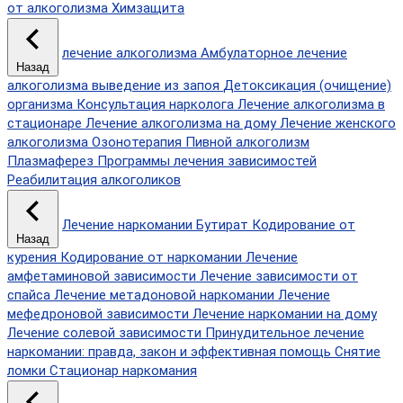
от алкоголизма
Химзащита
лечение алкоголизма
Амбулаторное лечение
Назад
алкоголизма
выведение из запоя
Детоксикация (очищение)
организма
Консультация нарколога
Лечение алкоголизма в
стационаре
Лечение алкоголизма на дому
Лечение женского
алкоголизма
Озонотерапия
Пивной алкоголизм
Плазмаферез
Программы лечения зависимостей
Реабилитация алкоголиков
Лечение наркомании
Бутират
Кодирование от
Назад
курения
Кодирование от наркомании
Лечение
амфетаминовой зависимости
Лечение зависимости от
спайса
Лечение метадоновой наркомании
Лечение
мефедроновой зависимости
Лечение наркомании на дому
Лечение солевой зависимости
Принудительное лечение
наркомании: правда, закон и эффективная помощь
Снятие
ломки
Стационар наркомания