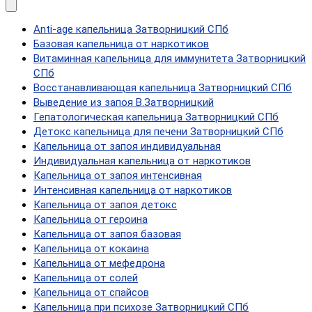
Anti-age капельница Затворницкий СПб
Базовая капельница от наркотиков
Витаминная капельница для иммунитета Затворницкий
СПб
Восстанавливающая капельница Затворницкий СПб
Выведение из запоя В.Затворницкий
Гепатологическая капельница Затворницкий СПб
Детокс капельница для печени Затворницкий СПб
Капельница от запоя индивидуальная
Индивидуальная капельница от наркотиков
Капельница от запоя интенсивная
Интенсивная капельница от наркотиков
Капельница от запоя детокс
Капельница от героина
Капельница от запоя базовая
Капельница от кокаина
Капельница от мефедрона
Капельница от солей
Капельница от спайсов
Капельница при психозе Затворницкий СПб