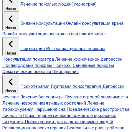
Лечение пожилых людей( гериатрия)
Назад
Онлайн консультации
Онлайн консультация врача
Назад
Онлайн-консультация нарколога при алкоголизме
Психиатрия
Интоксикационные психозы
Назад
Консультация психиатра
Лечение хронической депрессии
Послеродовые психозы
Психозы
Сенильные психозы
Соматические психозы
Шизофрения
Психотерапия
Групповая психотерапия
Депрессии
Назад
лечение
Лечение бессонницы
Лечение игровой зависимости
Лечение невроза навязчивых состояний
Лечение
табакокурения
Нарушения сна
Поведенческие расстройства
личности
Психотерапевтическая помощь в кризисных
ситуациях
Психотерапия для наркозависимых людей
Релаксационная психотерапия
Сексуальные расстройства