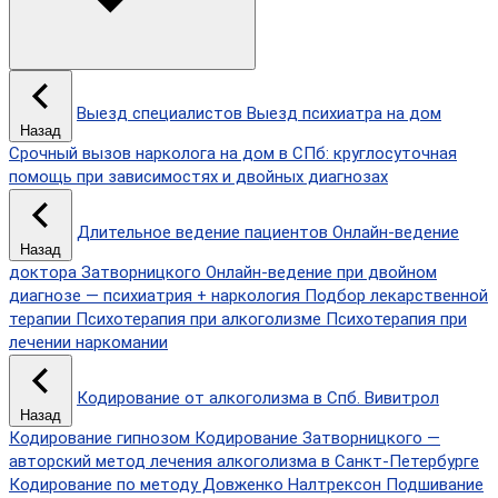
Выезд специалистов
Выезд психиатра на дом
Назад
Срочный вызов нарколога на дом в СПб: круглосуточная
помощь при зависимостях и двойных диагнозах
Длительное ведение пациентов
Онлайн-ведение
Назад
доктора Затворницкого
Онлайн‑ведение при двойном
диагнозе — психиатрия + наркология
Подбор лекарственной
терапии
Психотерапия при алкоголизме
Психотерапия при
лечении наркомании
Кодирование от алкоголизма в Спб.
Вивитрол
Назад
Кодирование гипнозом
Кодирование Затворницкого —
авторский метод лечения алкоголизма в Санкт‑Петербурге
Кодирование по методу Довженко
Налтрексон
Подшивание