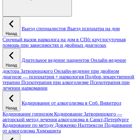
Выезд специалистов
Выезд психиатра на дом
Назад
Срочный вызов нарколога на дом в СПб: круглосуточная
помощь при зависимостях и двойных диагнозах
Длительное ведение пациентов
Онлайн-ведение
Назад
доктора Затворницкого
Онлайн‑ведение при двойном
диагнозе — психиатрия + наркология
Подбор лекарственной
терапии
Психотерапия при алкоголизме
Психотерапия при
лечении наркомании
Кодирование от алкоголизма в Спб.
Вивитрол
Назад
Кодирование гипнозом
Кодирование Затворницкого —
авторский метод лечения алкоголизма в Санкт‑Петербурге
Кодирование по методу Довженко
Налтрексон
Подшивание
от алкоголизма
Химзащита