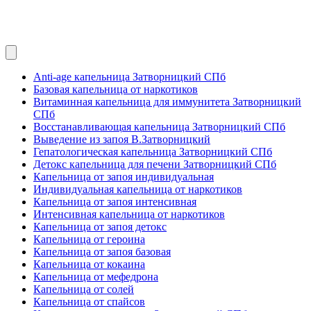
Anti-age капельница Затворницкий СПб
Базовая капельница от наркотиков
Витаминная капельница для иммунитета Затворницкий
СПб
Восстанавливающая капельница Затворницкий СПб
Выведение из запоя В.Затворницкий
Гепатологическая капельница Затворницкий СПб
Детокс капельница для печени Затворницкий СПб
Капельница от запоя индивидуальная
Индивидуальная капельница от наркотиков
Капельница от запоя интенсивная
Интенсивная капельница от наркотиков
Капельница от запоя детокс
Капельница от героина
Капельница от запоя базовая
Капельница от кокаина
Капельница от мефедрона
Капельница от солей
Капельница от спайсов