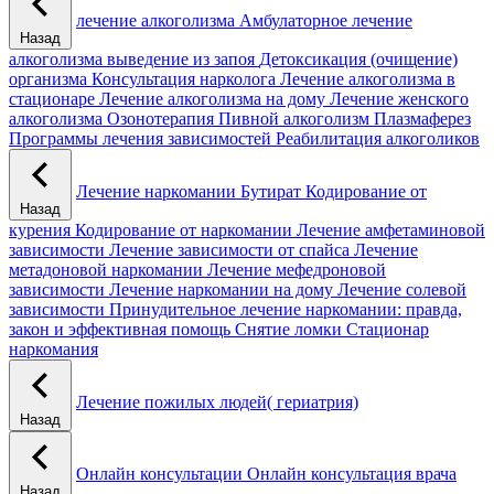
лечение алкоголизма
Амбулаторное лечение
Назад
алкоголизма
выведение из запоя
Детоксикация (очищение)
организма
Консультация нарколога
Лечение алкоголизма в
стационаре
Лечение алкоголизма на дому
Лечение женского
алкоголизма
Озонотерапия
Пивной алкоголизм
Плазмаферез
Программы лечения зависимостей
Реабилитация алкоголиков
Лечение наркомании
Бутират
Кодирование от
Назад
курения
Кодирование от наркомании
Лечение амфетаминовой
зависимости
Лечение зависимости от спайса
Лечение
метадоновой наркомании
Лечение мефедроновой
зависимости
Лечение наркомании на дому
Лечение солевой
зависимости
Принудительное лечение наркомании: правда,
закон и эффективная помощь
Снятие ломки
Стационар
наркомания
Лечение пожилых людей( гериатрия)
Назад
Онлайн консультации
Онлайн консультация врача
Назад