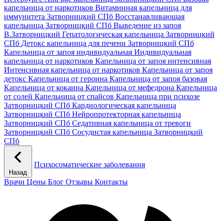
капельница от наркотиков
Витаминная капельница для
иммунитета Затворницкий СПб
Восстанавливающая
капельница Затворницкий СПб
Выведение из запоя
В.Затворницкий
Гепатологическая капельница Затворницкий
СПб
Детокс капельница для печени Затворницкий СПб
Капельница от запоя индивидуальная
Индивидуальная
капельница от наркотиков
Капельница от запоя интенсивная
Интенсивная капельница от наркотиков
Капельница от запоя
детокс
Капельница от героина
Капельница от запоя базовая
Капельница от кокаина
Капельница от мефедрона
Капельница
от солей
Капельница от спайсов
Капельница при психозе
Затворницкий СПб
Кардиологическая капельница
Затворницкий СПб
Нейропротекторная капельница
Затворницкий СПб
Седативная капельница от тревоги
Затворницкий СПб
Сосудистая капельница Затворницкий
СПб
Психосоматические заболевания
Назад
Врачи
Цены
Блог
Отзывы
Контакты