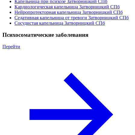
Капельница при психозе Затворницкий СПб
Кардиологическая капельница Затворницкий СПб
Нейропротекторная капельница Затворницкий СПб
Седативная капельница от тревоги Затворницкий СПб
Сосудистая капельница Затворницкий СПб
Психосоматические заболевания
Перейти