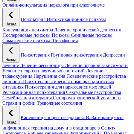
Онлайн-консультация нарколога при алкоголизме
Психиатрия
Интоксикационные психозы
Назад
Консультация психиатра
Лечение хронической депрессии
Послеродовые психозы
Психозы
Сенильные психозы
Соматические психозы
Шизофрения
Психотерапия
Групповая психотерапия
Депрессии
Назад
лечение
Лечение бессонницы
Лечение игровой зависимости
Лечение невроза навязчивых состояний
Лечение
табакокурения
Нарушения сна
Поведенческие расстройства
личности
Психотерапевтическая помощь в кризисных
ситуациях
Психотерапия для наркозависимых людей
Релаксационная психотерапия
Сексуальные расстройства
Семейная психотерапия
Синдром хронической усталости
Страхи и фобии
Тревожные состояния
Капельницы в центре здоровья В. Затворницкого:
Назад
инфузионная терапия на дому и в стационаре в Санкт-
Петербурге
Anti-age капельница Затворницкий СПб
Базовая