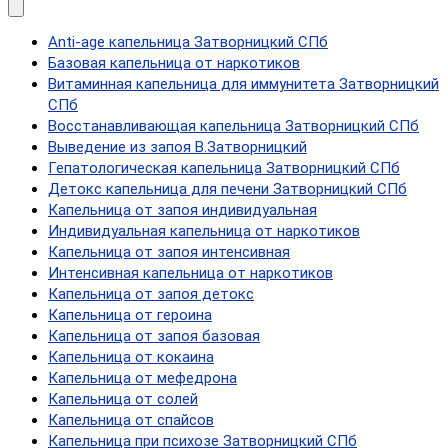
Anti-age капельница Затворницкий СПб
Базовая капельница от наркотиков
Витаминная капельница для иммунитета Затворницкий
СПб
Восстанавливающая капельница Затворницкий СПб
Выведение из запоя В.Затворницкий
Гепатологическая капельница Затворницкий СПб
Детокс капельница для печени Затворницкий СПб
Капельница от запоя индивидуальная
Индивидуальная капельница от наркотиков
Капельница от запоя интенсивная
Интенсивная капельница от наркотиков
Капельница от запоя детокс
Капельница от героина
Капельница от запоя базовая
Капельница от кокаина
Капельница от мефедрона
Капельница от солей
Капельница от спайсов
Капельница при психозе Затворницкий СПб