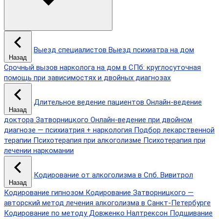
Выезд специалистов
Выезд психиатра на дом
Назад
Срочный вызов нарколога на дом в СПб: круглосуточная
помощь при зависимостях и двойных диагнозах
Длительное ведение пациентов
Онлайн-ведение
Назад
доктора Затворницкого
Онлайн‑ведение при двойном
диагнозе — психиатрия + наркология
Подбор лекарственной
терапии
Психотерапия при алкоголизме
Психотерапия при
лечении наркомании
Кодирование от алкоголизма в Спб.
Вивитрол
Назад
Кодирование гипнозом
Кодирование Затворницкого —
авторский метод лечения алкоголизма в Санкт‑Петербурге
Кодирование по методу Довженко
Налтрексон
Подшивание