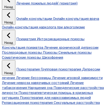
Лечение пожилых людей( гериатрия)
Назад
Онлайн консультации
Онлайн консультация врача
Назад
Онлайн-консультация нарколога при алкоголизме
Психиатрия
Интоксикационные психозы
Назад
Консультация психиатра
Лечение хронической депрессии
Послеродовые психозы
Психозы
Сенильные психозы
Соматические психозы
Шизофрения
Психотерапия
Групповая психотерапия
Депрессии
Назад
лечение
Лечение бессонницы
Лечение игровой зависимости
Лечение невроза навязчивых состояний
Лечение
табакокурения
Нарушения сна
Поведенческие расстройства
личности
Психотерапевтическая помощь в кризисных
ситуациях
Психотерапия для наркозависимых людей
Релаксационная психотерапия
Сексуальные расстройства