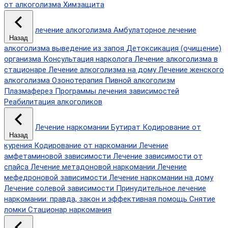
от алкоголизма
Химзащита
лечение алкоголизма
Амбулаторное лечение
Назад
алкоголизма
выведение из запоя
Детоксикация (очищение)
организма
Консультация нарколога
Лечение алкоголизма в
стационаре
Лечение алкоголизма на дому
Лечение женского
алкоголизма
Озонотерапия
Пивной алкоголизм
Плазмаферез
Программы лечения зависимостей
Реабилитация алкоголиков
Лечение наркомании
Бутират
Кодирование от
Назад
курения
Кодирование от наркомании
Лечение
амфетаминовой зависимости
Лечение зависимости от
спайса
Лечение метадоновой наркомании
Лечение
мефедроновой зависимости
Лечение наркомании на дому
Лечение солевой зависимости
Принудительное лечение
наркомании: правда, закон и эффективная помощь
Снятие
ломки
Стационар наркомания